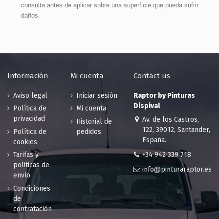
consulta antes de aplicar sobre una superficie que pueda sufrir
daños.
Información
Mi cuenta
Contact us
Aviso legal
Iniciar sesión
Raptor by Pinturas
Dispival
Política de
Mi cuenta
privacidad
Av. de los Castros,
Historial de
122, 39012, Santander,
Política de
pedidos
España.
cookies
+34 942 339 718
Tarifas y
politicas de
info@pinturaraptor.es
envío
Condiciones
de
contratación