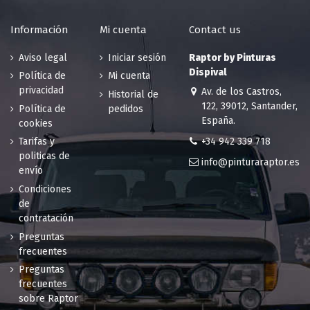
Información
Mi cuenta
Contact us
Aviso legal
Iniciar sesión
Raptor by Pinturas
Dispival
Política de
Mi cuenta
privacidad
Av. de los Castros,
Historial de
122, 39012, Santander,
Política de
pedidos
España.
cookies
+34 942 339 718
Tarifas y
politicas de
info@pinturaraptor.es
envío
Condiciones
de
contratación
Preguntas
frecuentes
Preguntas
frecuentes
sobre Raptor