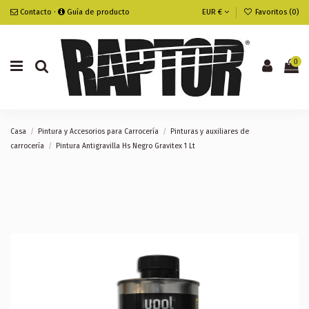
Contacto
·
Guía de producto
EUR €
Favoritos (
0
)
0
Casa
Pintura y Accesorios para Carrocería
Pinturas y auxiliares de
carrocería
Pintura Antigravilla Hs Negro Gravitex 1 Lt