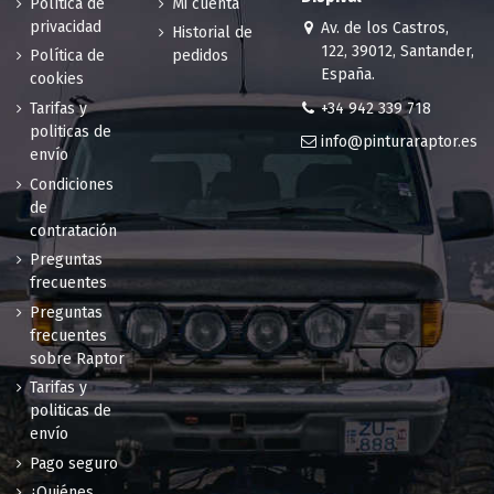
Política de
Mi cuenta
privacidad
Av. de los Castros,
Historial de
122, 39012, Santander,
Política de
pedidos
España.
cookies
+34 942 339 718
Tarifas y
politicas de
info@pinturaraptor.es
envío
Condiciones
de
contratación
Preguntas
frecuentes
Preguntas
frecuentes
sobre Raptor
Tarifas y
politicas de
envío
Pago seguro
¿Quiénes