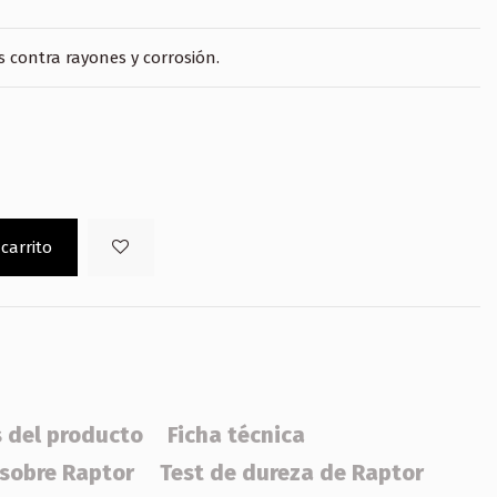
s contra rayones y corrosión.
 carrito
s del producto
Ficha técnica
 sobre Raptor
Test de dureza de Raptor