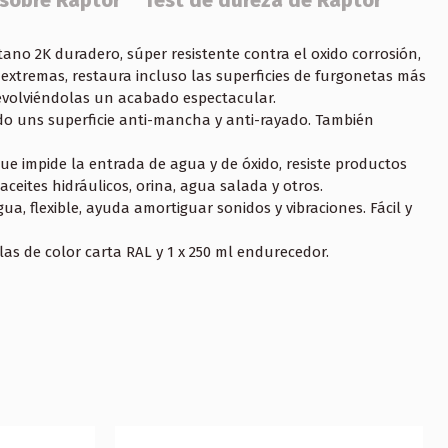
 sobre Raptor
Test de dureza de Raptor
ano 2K duradero, súper resistente contra el oxido corrosión,
extremas, restaura incluso las superficies de furgonetas más
volviéndolas un acabado espectacular.
o uns superficie anti-mancha y anti-rayado. También
e impide la entrada de agua y de óxido, resiste productos
ceites hidráulicos, orina, agua salada y otros.
gua, flexible, ayuda amortiguar sonidos y vibraciones. Fácil y
llas de color carta RAL y 1 x 250 ml endurecedor.