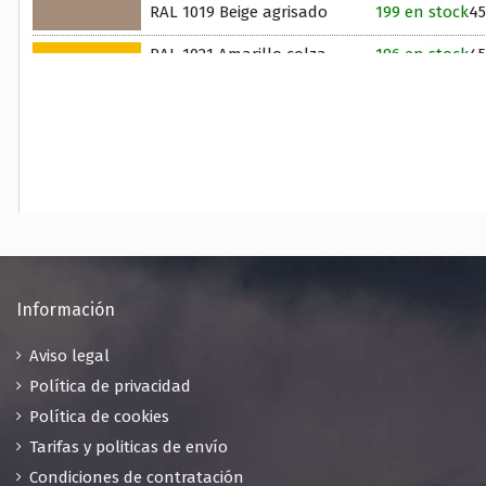
RAL 1019 Beige agrisado
199 en stock
45
RAL 1021 Amarillo colza
196 en stock
45
RAL 1024 Amarillo ocre
198 en stock
45
RAL 1028 Amarillo melón
200 en stock
45
RAL 1033 Amarillo dalia
195 en stock
45
RAL 1037 Amarillo sol
200 en stock
45
RAL 2001 Rojo anaranjado
199 en stock
45
RAL 2003 Naranja pálido
196 en stock
45
Información
RAL 2008 Rojo claro anaranjado
45
Aviso legal
199 en stock
Política de privacidad
RAL 2010 Naranja señales
200 en stock
45
Política de cookies
Tarifas y politicas de envío
RAL 2012 Naranja salmón
200 en stock
45
Condiciones de contratación