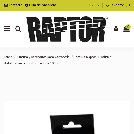
Contacto
·
Guía de producto
EUR €
Favoritos (
0
)
0
Inicio
Pintura y Accesorios para Carrocería
Pintura Raptor
Aditivo
Antideslizante Raptor Traction 200 Gr