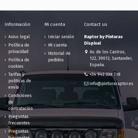
45.15 €
limón
200 en stock
45.15 €
200 en stock
Información
Mi cuenta
Contact us
RAL 1013
RAL 1014
Blanco perla
Marfil
Aviso legal
Iniciar sesión
Raptor by Pinturas
45.15 €
45.15 €
Dispival
Política de
Mi cuenta
194 en stock
184 en stock
privacidad
Av. de los Castros,
Historial de
RAL 1015
RAL 1016
122, 39012, Santander,
Política de
pedidos
Marfil claro
Amarillo
España.
cookies
45.15 €
azufre
+34 942 339 718
Tarifas y
185 en stock
45.15 €
politicas de
189 en stock
info@pinturaraptor.es
envío
RAL 1017
RAL 1018
Condiciones
Amarillo
Amarillo de
de
azafrán
zinc
contratación
45.15 €
45.15 €
Preguntas
200 en stock
200 en stock
frecuentes
RAL 1019
RAL 1020
Preguntas
Beige
Amarillo oliva
frecuentes