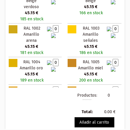
Beige
Beige
verdoso
45.15 €
45.15 €
166 en stock
185 en stock
RAL 1002
RAL 1003
Amarillo
Amarillo
arena
señales
45.15 €
45.15 €
181 en stock
186 en stock
RAL 1004
RAL 1005
Amarillo oro
Amarillo miel
45.15 €
45.15 €
189 en stock
200 en stock
RAL 1006
RAL 1007
Productos:
0
Amarillo maiz
Amarillo
45.15 €
narciso
200 en stock
45.15 €
Total:
0.00 €
200 en stock
Añadir al carrito
RAL 1011
RAL 1012
Beige pardo
Amarillo