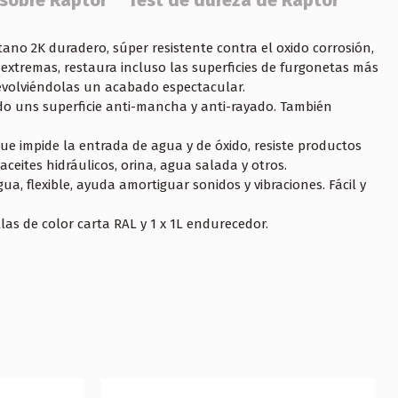
 sobre Raptor
Test de dureza de Raptor
ano 2K duradero, súper resistente contra el oxido corrosión,
extremas, restaura incluso las superficies de furgonetas más
volviéndolas un acabado espectacular.
o uns superficie anti-mancha y anti-rayado. También
e impide la entrada de agua y de óxido, resiste productos
ceites hidráulicos, orina, agua salada y otros.
gua, flexible, ayuda amortiguar sonidos y vibraciones. Fácil y
llas de color carta RAL y 1 x 1L endurecedor.