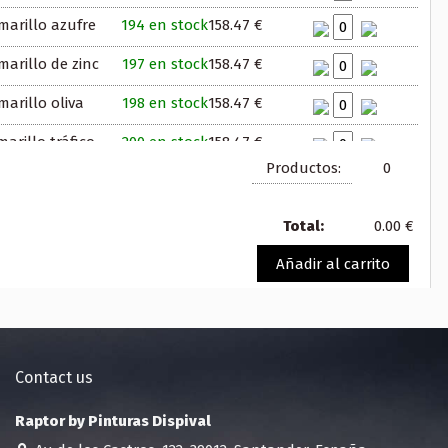
marillo azufre
194 en stock
158.47 €
arillo de zinc
197 en stock
158.47 €
arillo oliva
198 en stock
158.47 €
arillo tráfico
200 en stock
158.47 €
Productos:
0
arillo curry
196 en stock
158.47 €
marillo retama
198 en stock
158.47 €
Total:
0.00 €
marillo pastel
200 en stock
158.47 €
Añadir al carrito
marillo naranja
197 en stock
158.47 €
aranja sanguineo
158.47 €
195 en stock
Contact us
aranja puro
199 en stock
158.47 €
Raptor by Pinturas Dispival
ranja tráfico
192 en stock
158.47 €