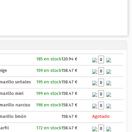
185 en stock
120.94 €
eige
159 en stock
158.47 €
marillo señales
195 en stock
158.47 €
arillo miel
199 en stock
158.47 €
marillo narciso
198 en stock
158.47 €
marillo limón
158.47 €
Agotado
arfil
172 en stock
158.47 €