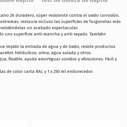
 sobre Raptor
Test de dureza de Raptor
ano 2K duradero, súper resistente contra el oxido corrosión,
extremas, restaura incluso las superficies de furgonetas más
volviéndolas un acabado espectacular.
o uns superficie anti-mancha y anti-rayado. También
e impide la entrada de agua y de óxido, resiste productos
ceites hidráulicos, orina, agua salada y otros.
gua, flexible, ayuda amortiguar sonidos y vibraciones. Fácil y
llas de color carta RAL y 1 x 250 ml endurecedor.