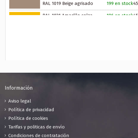
RAL 1019 Beige agrisado
199 en stock
45
RAL 1021 Amarillo colza
196 en stock
45
RAL 1024 Amarillo ocre
198 en stock
45
RAL 1028 Amarillo melón
200 en stock
45
RAL 1033 Amarillo dalia
195 en stock
45
RAL 1037 Amarillo sol
200 en stock
45
RAL 2001 Rojo anaranjado
199 en stock
45
RAL 2003 Naranja pálido
196 en stock
45
Información
RAL 2008 Rojo claro anaranjado
45
Aviso legal
199 en stock
Política de privacidad
RAL 2010 Naranja señales
200 en stock
45
Política de cookies
Tarifas y politicas de envío
RAL 2012 Naranja salmón
200 en stock
45
Condiciones de contratación