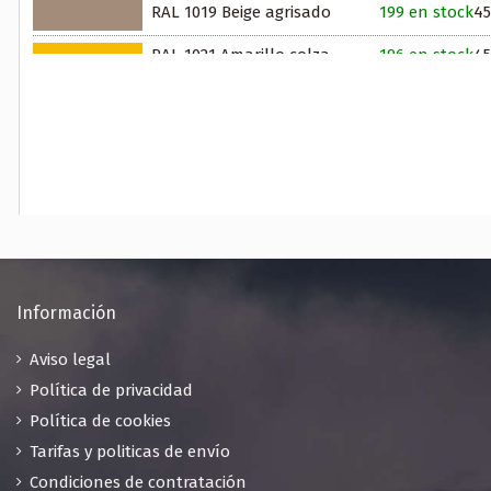
RAL 1019 Beige agrisado
199 en stock
45
RAL 1021 Amarillo colza
196 en stock
45
RAL 1024 Amarillo ocre
198 en stock
45
RAL 1028 Amarillo melón
200 en stock
45
RAL 1033 Amarillo dalia
195 en stock
45
RAL 1037 Amarillo sol
200 en stock
45
RAL 2001 Rojo anaranjado
199 en stock
45
RAL 2003 Naranja pálido
196 en stock
45
Información
RAL 2008 Rojo claro anaranjado
45
Aviso legal
199 en stock
Política de privacidad
RAL 2010 Naranja señales
200 en stock
45
Política de cookies
Tarifas y politicas de envío
RAL 2012 Naranja salmón
200 en stock
45
Condiciones de contratación