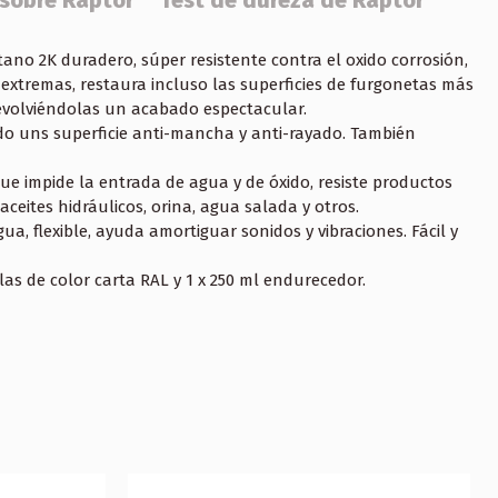
 sobre Raptor
Test de dureza de Raptor
ano 2K duradero, súper resistente contra el oxido corrosión,
extremas, restaura incluso las superficies de furgonetas más
volviéndolas un acabado espectacular.
o uns superficie anti-mancha y anti-rayado. También
e impide la entrada de agua y de óxido, resiste productos
ceites hidráulicos, orina, agua salada y otros.
gua, flexible, ayuda amortiguar sonidos y vibraciones. Fácil y
llas de color carta RAL y 1 x 250 ml endurecedor.