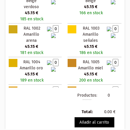
Beige
Beige
verdoso
45.15 €
45.15 €
166 en stock
185 en stock
RAL 1002
RAL 1003
Amarillo
Amarillo
arena
señales
45.15 €
45.15 €
181 en stock
186 en stock
RAL 1004
RAL 1005
Amarillo oro
Amarillo miel
45.15 €
45.15 €
189 en stock
200 en stock
RAL 1006
RAL 1007
Productos:
0
Amarillo maiz
Amarillo
45.15 €
narciso
200 en stock
45.15 €
Total:
0.00 €
200 en stock
Añadir al carrito
RAL 1011
RAL 1012
Beige pardo
Amarillo