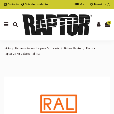
Contacto
·
Guía de producto
EUR €
Favoritos (
0
)
0
Inicio
Pintura y Accesorios para Carrocería
Pintura Raptor
Pintura
Raptor 2K Kit Colores Ral 1 Lt