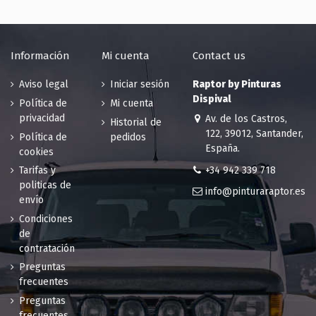
45.15 €
limón
200 en stock
45.15 €
200 en stock
Información
Mi cuenta
Contact us
RAL 1013
RAL 1014
Blanco perla
Marfil
Aviso legal
Iniciar sesión
Raptor by Pinturas
45.15 €
45.15 €
Dispival
Política de
Mi cuenta
194 en stock
184 en stock
privacidad
Av. de los Castros,
Historial de
RAL 1015
RAL 1016
122, 39012, Santander,
Política de
pedidos
Marfil claro
Amarillo
España.
cookies
45.15 €
azufre
+34 942 339 718
Tarifas y
185 en stock
45.15 €
politicas de
189 en stock
info@pinturaraptor.es
envío
RAL 1017
RAL 1018
Condiciones
Amarillo
Amarillo de
de
azafrán
zinc
contratación
45.15 €
45.15 €
Preguntas
200 en stock
200 en stock
frecuentes
RAL 1019
RAL 1020
Preguntas
Beige
Amarillo oliva
frecuentes