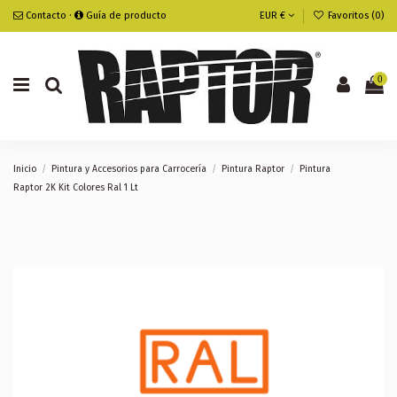
Contacto
·
Guía de producto
EUR €
Favoritos (
0
)
0
Inicio
Pintura y Accesorios para Carrocería
Pintura Raptor
Pintura
Raptor 2K Kit Colores Ral 1 Lt