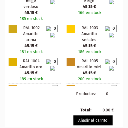
Beige
Beige
verdoso
45.15 €
45.15 €
166 en stock
185 en stock
RAL 1002
RAL 1003
Amarillo
Amarillo
arena
señales
45.15 €
45.15 €
181 en stock
186 en stock
RAL 1004
RAL 1005
Amarillo oro
Amarillo miel
45.15 €
45.15 €
189 en stock
200 en stock
RAL 1006
RAL 1007
Productos:
0
Amarillo maiz
Amarillo
45.15 €
narciso
200 en stock
45.15 €
Total:
0.00 €
200 en stock
Añadir al carrito
RAL 1011
RAL 1012
Beige pardo
Amarillo