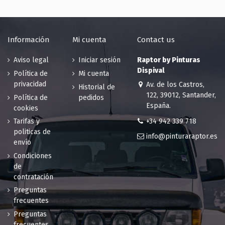
45.15 €
limón
200 en stock
45.15 €
200 en stock
Información
Mi cuenta
Contact us
RAL 1013
RAL 1014
Blanco perla
Marfil
Aviso legal
Iniciar sesión
Raptor by Pinturas
45.15 €
45.15 €
Dispival
Política de
Mi cuenta
194 en stock
184 en stock
privacidad
Av. de los Castros,
Historial de
RAL 1015
RAL 1016
122, 39012, Santander,
Política de
pedidos
Marfil claro
Amarillo
España.
cookies
45.15 €
azufre
+34 942 339 718
Tarifas y
185 en stock
45.15 €
politicas de
189 en stock
info@pinturaraptor.es
envío
RAL 1017
RAL 1018
Condiciones
Amarillo
Amarillo de
de
azafrán
zinc
contratación
45.15 €
45.15 €
Preguntas
200 en stock
200 en stock
frecuentes
RAL 1019
RAL 1020
Preguntas
Beige
Amarillo oliva
frecuentes