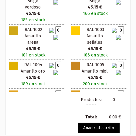
Beige
Beige
verdoso
45.15 €
45.15 €
166 en stock
185 en stock
RAL 1002
RAL 1003
Amarillo
Amarillo
arena
señales
45.15 €
45.15 €
181 en stock
186 en stock
RAL 1004
RAL 1005
Amarillo oro
Amarillo miel
45.15 €
45.15 €
189 en stock
200 en stock
RAL 1006
RAL 1007
Productos:
0
Amarillo maiz
Amarillo
45.15 €
narciso
200 en stock
45.15 €
Total:
0.00 €
200 en stock
Añadir al carrito
RAL 1011
RAL 1012
Beige pardo
Amarillo