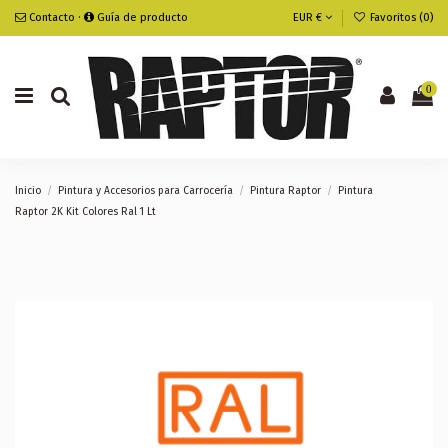
Contacto
·
Guía de producto
EUR €
Favoritos (
0
)
0
Inicio
Pintura y Accesorios para Carrocería
Pintura Raptor
Pintura
Raptor 2K Kit Colores Ral 1 Lt