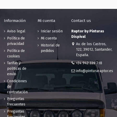
45.15 €
limón
200 en stock
45.15 €
200 en stock
Información
Mi cuenta
Contact us
RAL 1013
RAL 1014
Blanco perla
Marfil
Aviso legal
Iniciar sesión
Raptor by Pinturas
45.15 €
45.15 €
Dispival
Política de
Mi cuenta
194 en stock
184 en stock
privacidad
Av. de los Castros,
Historial de
RAL 1015
RAL 1016
122, 39012, Santander,
Política de
pedidos
Marfil claro
Amarillo
España.
cookies
45.15 €
azufre
+34 942 339 718
Tarifas y
185 en stock
45.15 €
politicas de
189 en stock
info@pinturaraptor.es
envío
RAL 1017
RAL 1018
Condiciones
Amarillo
Amarillo de
de
azafrán
zinc
contratación
45.15 €
45.15 €
Preguntas
200 en stock
200 en stock
frecuentes
RAL 1019
RAL 1020
Preguntas
Beige
Amarillo oliva
frecuentes