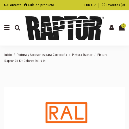
Contacto
·
Guía de producto
EUR €
Favoritos (
0
)
0
Inicio
Pintura y Accesorios para Carrocería
Pintura Raptor
Pintura
Raptor 2K Kit Colores Ral 4 Lt