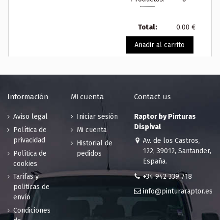
158.47 €
narciso
200 en stock
158.47 €
Total:
0.00 €
198 en stock
Añadir al carrito
RAL 1011
RAL 1012
Agotado
Beige pardo
Amarillo
158.47 €
limón
197 en stock
158.47 €
RAL 1013
RAL 1014
Información
Mi cuenta
Contact us
Blanco perla
Marfil
158.47 €
158.47 €
Aviso legal
Iniciar sesión
Raptor by Pinturas
194 en stock
172 en stock
Dispival
Política de
Mi cuenta
RAL 1015
RAL 1016
privacidad
Av. de los Castros,
Historial de
Marfil claro
Amarillo
122, 39012, Santander,
Política de
pedidos
158.47 €
azufre
España.
cookies
168 en stock
158.47 €
+34 942 339 718
Tarifas y
194 en stock
politicas de
info@pinturaraptor.es
RAL 1017
RAL 1018
envío
Amarillo
Amarillo de
Condiciones
azafrán
zinc